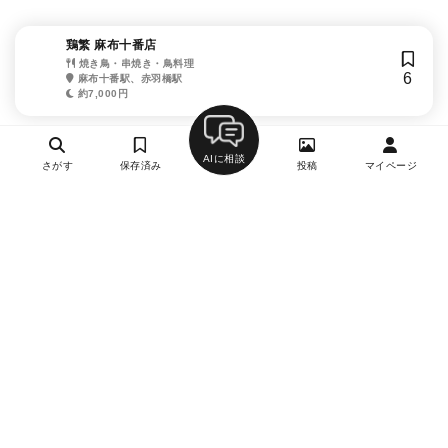
鶏繁 麻布十番店
焼き鳥・串焼き・鳥料理
6
麻布十番駅、赤羽橋駅
約7,000円
AIに相談
さがす
保存済み
投稿
マイページ