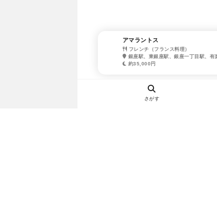
アマラントス
フレンチ（フランス料理）
銀座駅、東銀座駅、銀座一丁目駅、有
約35,000円
さがす
ヘルプ・お問い合わせ
エリア別デートにおすすめのレスト