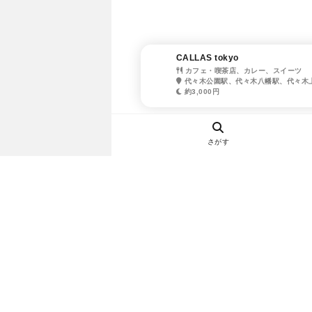
CALLAS tokyo
カフェ・喫茶店、カレー、スイーツ
代々木公園駅、代々木八幡駅、代々木
約3,000円
さがす
ヘルプ・お問い合わせ
エリア別デートにおすすめのレスト