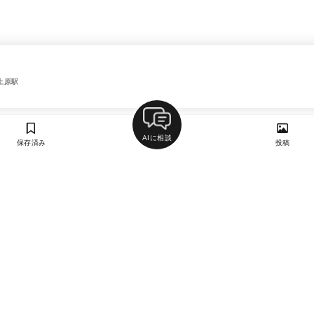
上原駅
AIに相談
保存済み
投稿
ラン