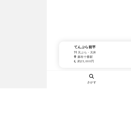
てんぷら前平
天ぷら・天丼
麻布十番駅
約25,000円
さがす
ヘルプ・お問い合わせ