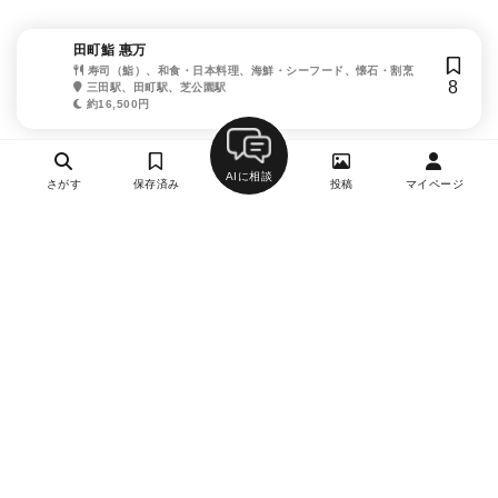
田町鮨 惠万
寿司（鮨）、和食・日本料理、海鮮・シーフード、懐石・割烹
8
三田駅、田町駅、芝公園駅
約16,500円
AIに相談
さがす
保存済み
投稿
マイページ