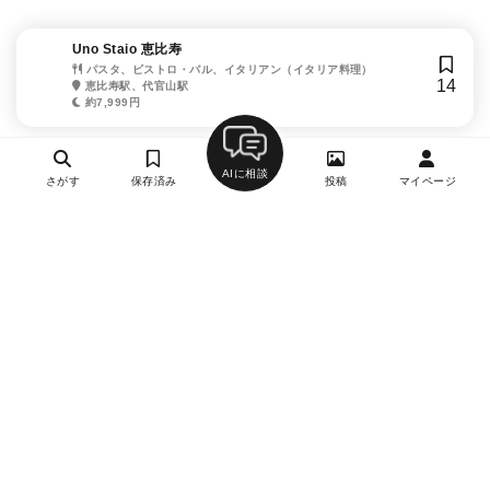
Uno Staio 恵比寿
パスタ、ビストロ・バル、イタリアン（イタリア料理）
14
恵比寿駅、代官山駅
約7,999円
AIに相談
さがす
保存済み
投稿
マイページ