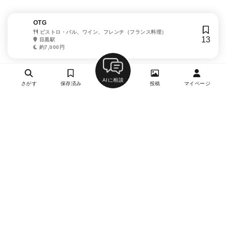
OTG
ビストロ・バル、ワイン、フレンチ（フランス料理）
13
目黒駅
約7,000円
AIに相談
さがす
保存済み
投稿
マイページ