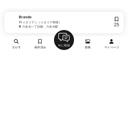
Brando
イタリアン（イタリア料理）
25
六本木一丁目駅、六本木駅
AIに相談
さがす
保存済み
投稿
マイページ