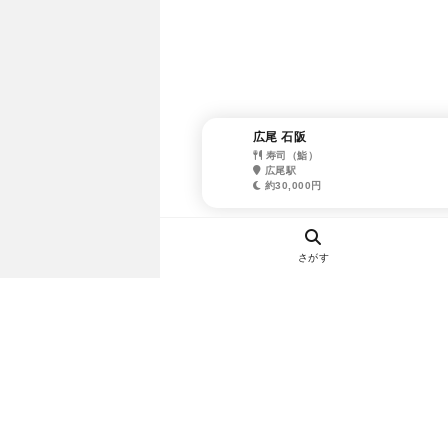
広尾 石阪
寿司（鮨）
広尾駅
約30,000円
さがす
ヘルプ・お問い合わせ