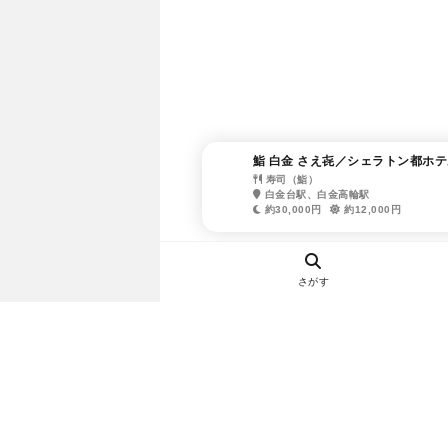
鮨 白金 さえ㐂／シェラトン都ホ
寿司（鮨）
白金台駅、白金高輪駅
約30,000円
約12,000円
さがす
ヘルプ・お問い合わせ