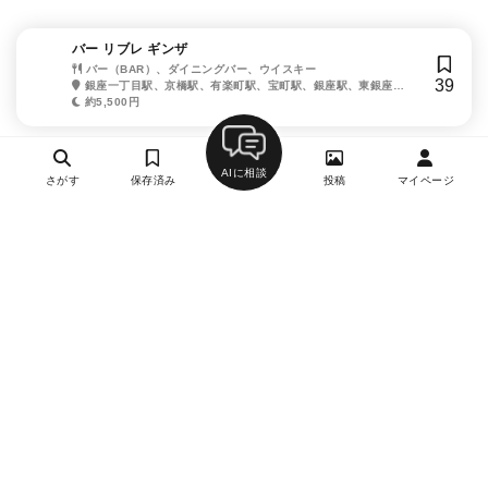
バー リブレ ギンザ
バー（BAR）、ダイニングバー、ウイスキー
39
銀座一丁目駅、京橋駅、有楽町駅、宝町駅、銀座駅、東銀座
駅、日比谷駅、新富町駅、東京駅
約5,500円
AIに相談
さがす
保存済み
投稿
マイページ