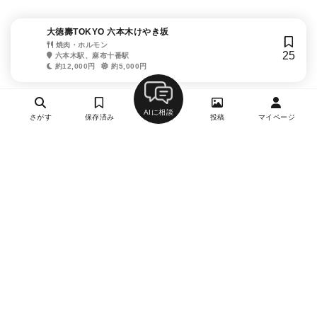
大徳壽TOKYO 六本木けやき坂
焼肉・ホルモン
25
六本木駅、麻布十番駅
約12,000円
約5,000円
AIに相談
さがす
保存済み
投稿
マイページ