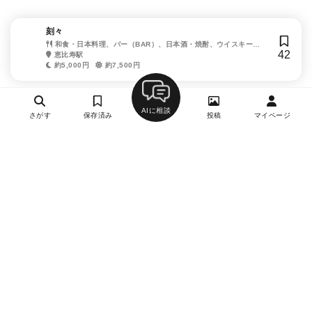
刻々
和食・日本料理、バー（BAR）、日本酒・焼酎、ウイスキー、
42
ワイン
恵比寿駅
約5,000円
約7,500円
AIに相談
さがす
保存済み
投稿
マイページ