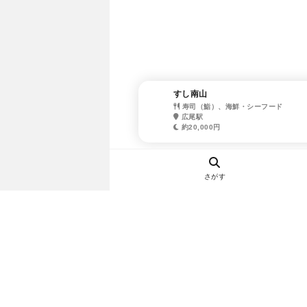
すし南山
寿司（鮨）、海鮮・シーフード
広尾駅
約20,000円
さがす
ヘルプ・お問い合わせ