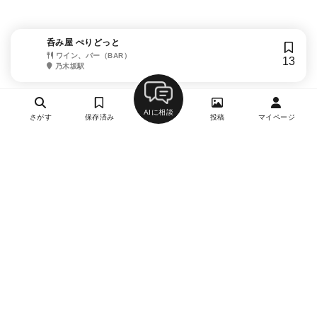
呑み屋 ぺりどっと
ワイン、バー（BAR）
13
乃木坂駅
AIに相談
さがす
保存済み
投稿
マイページ