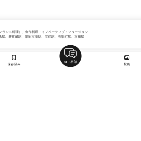
フランス料理）、創作料理・イノベーティブ・フュージョン
地駅、新富町駅、築地市場駅、宝町駅、有楽町駅、京橋駅
AIに相談
保存済み
投稿
ラン