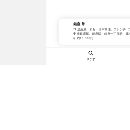
銀座 帯
居酒屋、和食・日本料理、フレンチ（
東銀座駅、銀座駅、銀座一丁目駅、築
約10,000円
さがす
ヘルプ・お問い合わせ
エリア別デートにおすすめのレスト