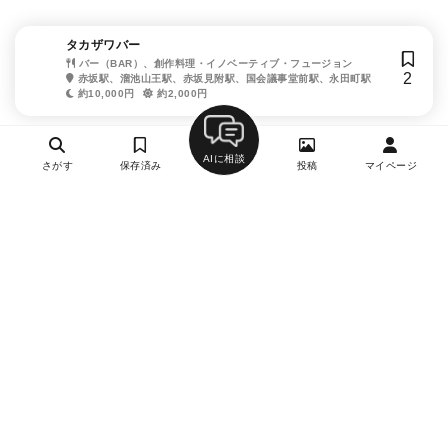
タカザワバー
バー（BAR）、創作料理・イノベーティブ・フュージョン
2
赤坂駅、溜池山王駅、赤坂見附駅、国会議事堂前駅、永田町駅
約10,000円
約2,000円
AIに相談
さがす
保存済み
投稿
マイページ