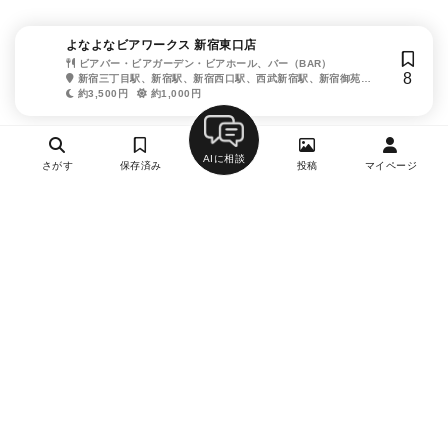
よなよなビアワークス 新宿東口店
ビアバー・ビアガーデン・ビアホール、バー（BAR）
8
新宿三丁目駅、新宿駅、新宿西口駅、西武新宿駅、新宿御苑前
駅
約3,500円
約1,000円
AIに相談
さがす
保存済み
投稿
マイページ