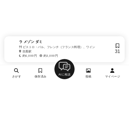
ラ メゾン ダミ
ビストロ・バル、フレンチ（フランス料理）、ワイン
31
目黒駅
約6,000円
約3,000円
AIに相談
さがす
保存済み
投稿
マイページ