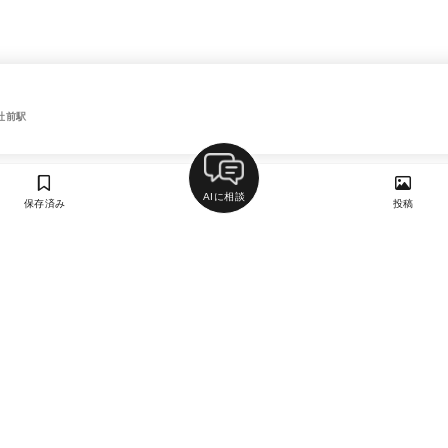
社前駅
AIに相談
保存済み
投稿
ラン