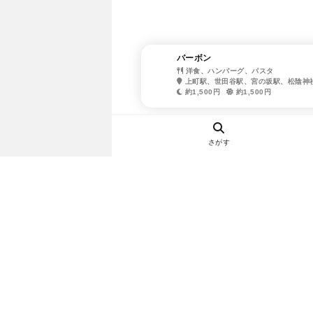
バーボン
洋食、ハンバーグ、パスタ
上町駅、世田谷駅、宮の坂駅、松陰神
約1,500円
約1,500円
さがす
ヘルプ・お問い合わせ
エリア別デートにおすすめのレスト