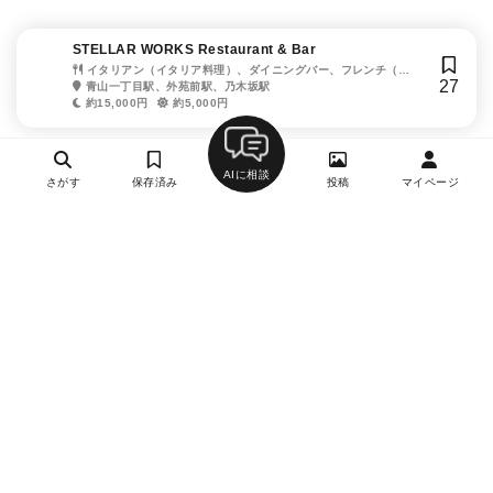
STELLAR WORKS Restaurant & Bar
イタリアン（イタリア料理）、ダイニングバー、フレンチ（フ
27
ランス料理）
青山一丁目駅、外苑前駅、乃木坂駅
約15,000円
約5,000円
AIに相談
さがす
保存済み
投稿
マイページ