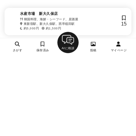
水産市場 新大久保店
韓国料理、海鮮・シーフード、居酒屋
15
東新宿駅、新大久保駅、西早稲田駅
約5,000円
約1,500円
AIに相談
さがす
保存済み
投稿
マイページ