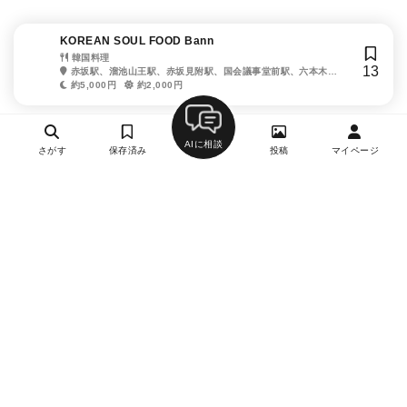
KOREAN SOUL FOOD Bann
韓国料理
13
赤坂駅、溜池山王駅、赤坂見附駅、国会議事堂前駅、六本木一
丁目駅、永田町駅
約5,000円
約2,000円
AIに相談
さがす
保存済み
投稿
マイページ