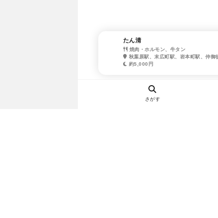
たん清
焼肉・ホルモン、牛タン
秋葉原駅、末広町駅、岩本町駅、仲御
約5,000円
さがす
ヘルプ・お問い合わせ
エリア別デートにおすすめのレスト