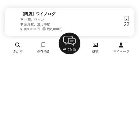
【閉店】ワイノログ
中華、ワイン
22
広尾駅、恵比寿駅
約9,000円
約2,000円
AIに相談
さがす
保存済み
投稿
マイページ