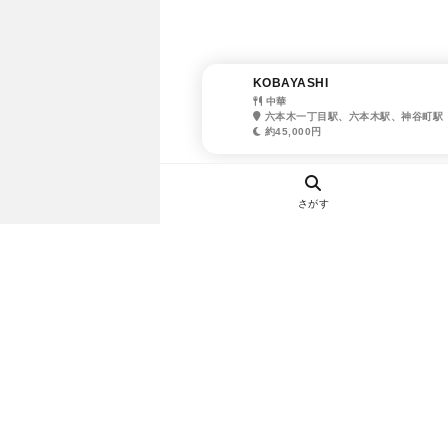
KOBAYASHI
中華
六本木一丁目駅、六本木駅、神谷町駅
約45,000円
さがす
ヘルプ・お問い合わせ
エリア別デートにおすすめのレスト