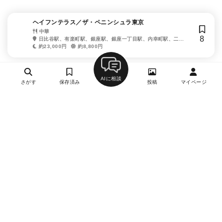
ヘイフンテラス／ザ・ペニンシュラ東京
中華
8
日比谷駅、有楽町駅、銀座駅、銀座一丁目駅、内幸町駅、二重
橋前駅
約23,000円
約8,800円
AIに相談
さがす
保存済み
投稿
マイページ