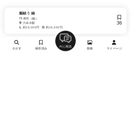
鮨結う 紬
寿司（鮨）
36
六本木駅
約18,000円
約18,000円
AIに相談
さがす
保存済み
投稿
マイページ