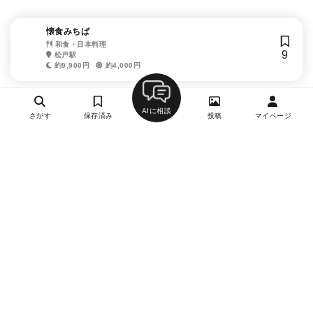
懐食みちば
和食・日本料理
9
松戸駅
約9,900円
約4,000円
AIに相談
さがす
保存済み
投稿
マイページ