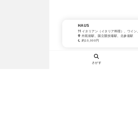
HAUS
イタリアン（イタリア料理）、ワイン
外苑前駅、国立競技場駅、北参道駅
約10,000円
さがす
ヘルプ・お問い合わせ
エリア別デートにおすすめのレスト