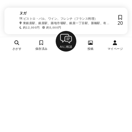
ヌガ
ビストロ・バル、ワイン、フレンチ（フランス料理）
20
東銀座駅、銀座駅、築地市場駅、銀座一丁目駅、新橋駅、有楽
町駅、築地駅、日比谷駅、汐留駅
約12,000円
約5,000円
AIに相談
さがす
保存済み
投稿
マイページ