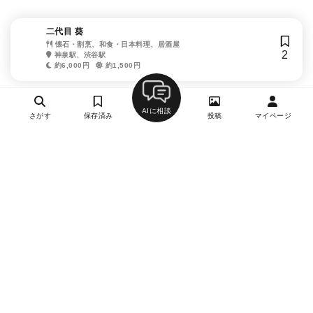
二代目 葵
懐石・割烹、和食・日本料理、居酒屋
2
神泉駅、渋谷駅
約6,000円
約1,500円
AIに相談
さがす
保存済み
投稿
マイページ