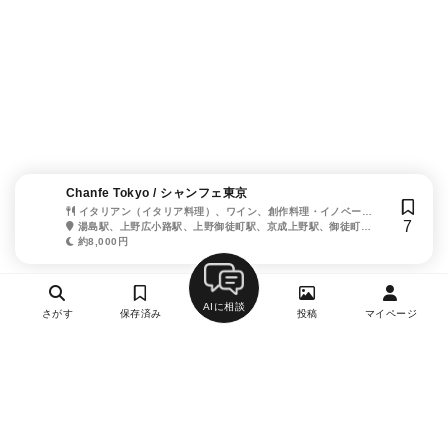
Chanfe Tokyo / シャンフェ東京
イタリアン（イタリア料理）、ワイン、創作料理・イノベーテ
7
ィブ・フュージョン
湯島駅、上野広小路駅、上野御徒町駅、京成上野駅、御徒町
駅、仲御徒町駅
約8,000円
AIに相談
さがす
保存済み
投稿
マイページ