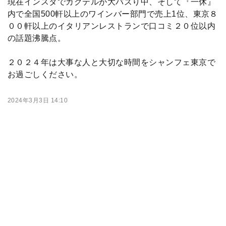
現在インスタでカクテルが大バズり中、そして『一休』
内で全国500軒以上のワインバー部門で売上1位、東京８
００軒以上のイタリアンレストランで口コミ２０位以内
の話題沸騰点。
２０２４年は大事な人と大切な時間をシャンフェ東京で
お過ごしください。
2024年3月3日 14:10