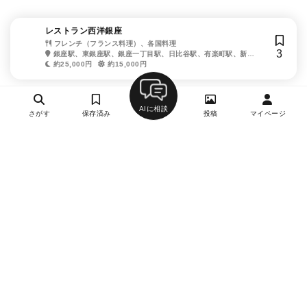
レストラン西洋銀座
フレンチ（フランス料理）、各国料理
3
銀座駅、東銀座駅、銀座一丁目駅、日比谷駅、有楽町駅、新橋
駅、築地市場駅、内幸町駅
約25,000円
約15,000円
AIに相談
さがす
保存済み
投稿
マイページ