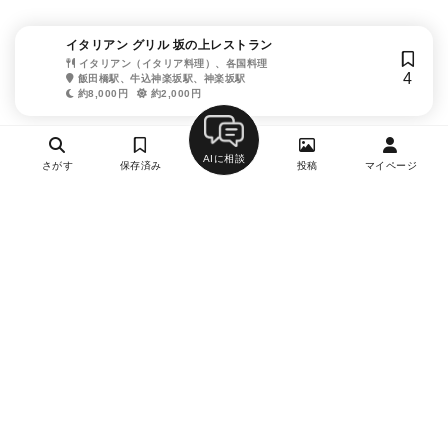
イタリアン グリル 坂の上レストラン
イタリアン（イタリア料理）、各国料理
4
飯田橋駅、牛込神楽坂駅、神楽坂駅
約8,000円
約2,000円
AIに相談
さがす
保存済み
投稿
マイページ