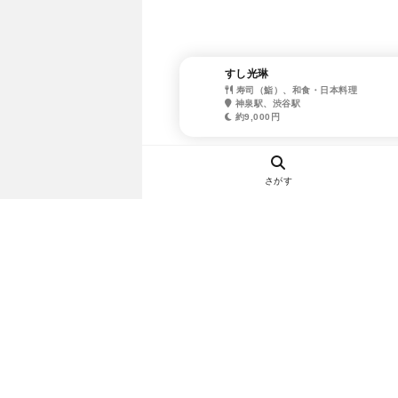
すし光琳
寿司（鮨）、和食・日本料理
神泉駅、渋谷駅
約9,000円
さがす
ヘルプ・お問い合わせ
エリア別デートにおすすめのレスト