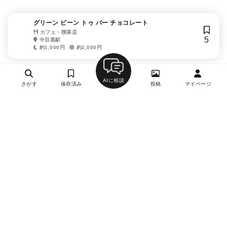
グリーン ビーン トゥ バー チョコレート
カフェ・喫茶店
5
中目黒駅
約1,000円
約2,000円
AIに相談
さがす
保存済み
投稿
マイページ