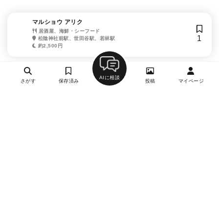
マルショウ アリク
居酒屋、海鮮・シーフード
1
松陰神社前駅、世田谷駅、若林駅
約2,500円
AIに相談
さがす
保存済み
投稿
マイページ