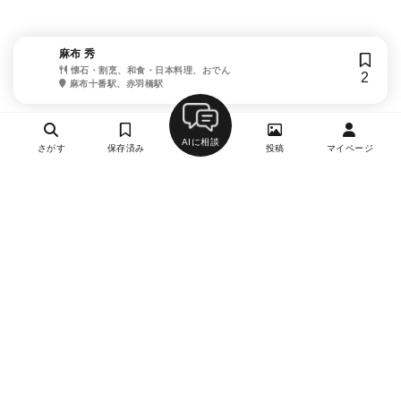
麻布 秀
懐石・割烹、和食・日本料理、おでん
2
麻布十番駅、赤羽橋駅
AIに相談
さがす
保存済み
投稿
マイページ