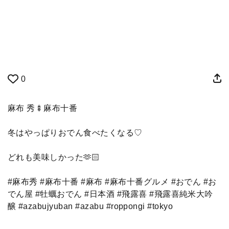
0
麻布 秀🍢麻布十番
冬はやっぱりおでん食べたくなる♡
どれも美味しかった🫶🏻
#麻布秀 #麻布十番 #麻布 #麻布十番グルメ #おでん #お
でん屋 #牡蠣おでん #日本酒 #飛露喜 #飛露喜純米大吟
醸 #azabujyuban #azabu #roppongi #tokyo