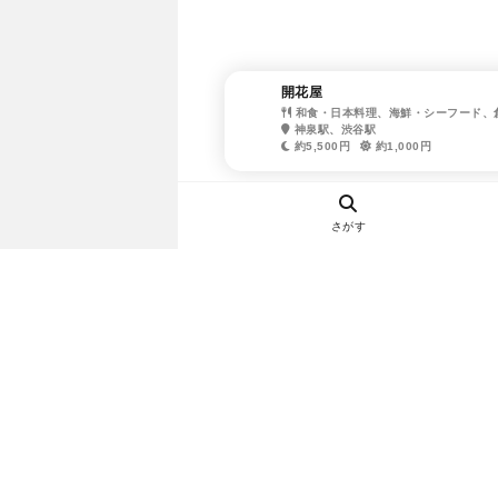
開花屋
和食・日本料理、海鮮・シーフード、
神泉駅、渋谷駅
約5,500円
約1,000円
さがす
ヘルプ・お問い合わせ
エリア別デートにおすすめのレスト