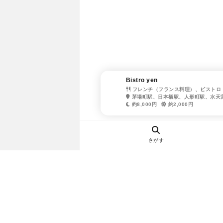
Bistro yen
フレンチ（フランス料理）、ビストロ
茅場町駅、日本橋駅、人形町駅、水天
約8,000円
約2,000円
さがす
ヘルプ・お問い合わせ