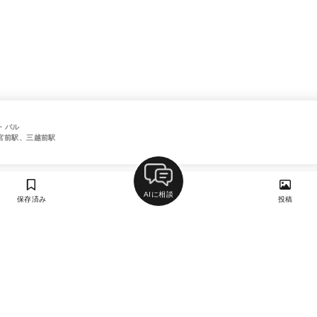
・バル
宮前駅、三越前駅
AIに相談
保存済み
投稿