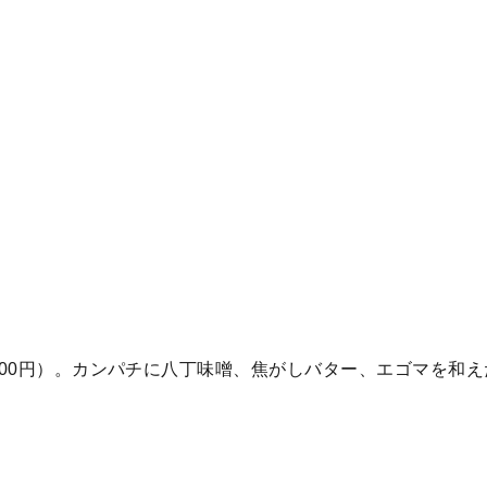
800円）。カンパチに八丁味噌、焦がしバター、エゴマを和