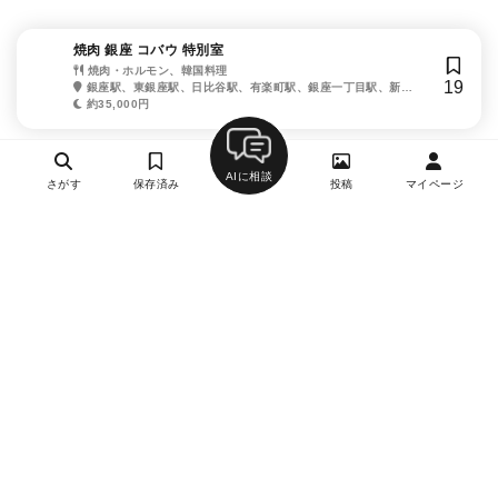
焼肉 銀座 コバウ 特別室
焼肉・ホルモン、韓国料理
19
銀座駅、東銀座駅、日比谷駅、有楽町駅、銀座一丁目駅、新橋
駅、内幸町駅、築地市場駅、汐留駅
約35,000円
AIに相談
さがす
保存済み
投稿
マイページ