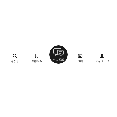
AIに相談
さがす
保存済み
投稿
マイページ