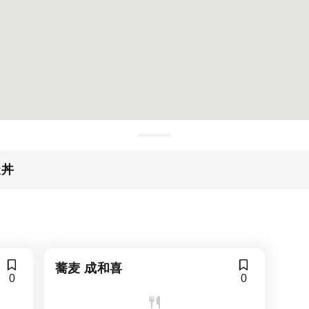
天丼
蕎麦 成和喜
0
0