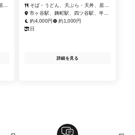
居酒
そば・うどん、天ぷら・天丼、居酒
屋
市ヶ谷駅、麹町駅、四ツ谷駅、半蔵
門駅
約4,000円
約1,000円
日
詳細を見る