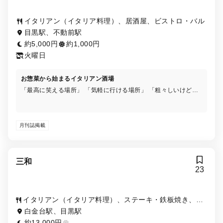
イタリアン（イタリア料理）、居酒屋、ビストロ・バル
目黒駅、不動前駅
約5,000円
約1,000円
火曜日
お惣菜から始まるイタリアン酒場
「最高に笑える場所」 「気軽に行ける場所」 「粗々しいけどシ
ンプルが一番」 そんな場所が今一番必要な場所だと考えまし
た。 当たり前に幸せになれる場所をつくり続けます。
月刊誌掲載
三和
23
イタリアン（イタリア料理）、ステーキ・鉄板焼き、ビ
ストロ・バル
白金台駅、目黒駅
約13,000円
-