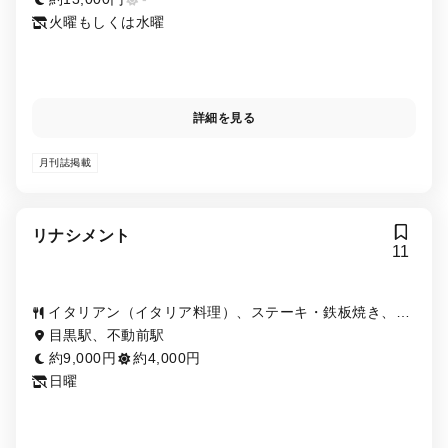
火曜もしくは水曜
詳細を見る
月刊誌掲載
リナシメント
11
イタリアン（イタリア料理）、ステーキ・鉄板焼き、パ
スタ
目黒駅、不動前駅
約9,000円
約4,000円
日曜