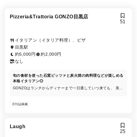
Pizzeria&Trattoria GONZO目黒店
51
イタリアン（イタリア料理）、ピザ
目黒駅
約5,000円
約2,000円
なし
旬の食材を使った石窯ピッツァと炭火焼の肉料理などが楽しめる
本格イタリアン◎
GONZOはランチからディナーまで⼀⽇通していつ来ても、 美味
しいイタリアンのグランドメニューが楽しめるALL DAY
DINNINGです。 ランチ、アフタヌーン、ディナー、それぞれの
月刊誌掲載
時間限定のスペシャルメニューをご⽤意しております。
Laugh
25