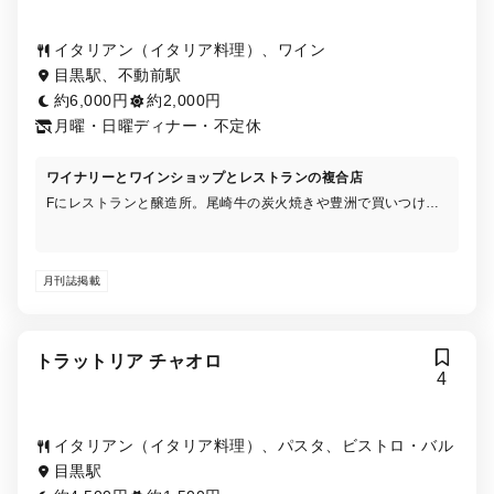
イタリアン（イタリア料理）、ワイン
目黒駅、不動前駅
約6,000円
約2,000円
月曜・日曜ディナー・不定休
ワイナリーとワインショップとレストランの複合店
Fにレストランと醸造所。尾崎牛の炭火焼きや豊洲で買いつけた
旬食材の料理。 2Fはイタリアワインを中心にヨーロッパのワイ
ンを自然派もオーソドックスなワインも合わせて約200種類取り
揃えたワインショップとダイニングと立ち飲みスペース。 レス
月刊誌掲載
トラン営業時間外でも14：00から2Fでワインバー利用が出来ま
す。 遅めの時間には店主が買い漁った約70種の食後酒を楽しん
でもらえるよう2軒目使いも可能です。
トラットリア チャオロ
4
イタリアン（イタリア料理）、パスタ、ビストロ・バル
目黒駅