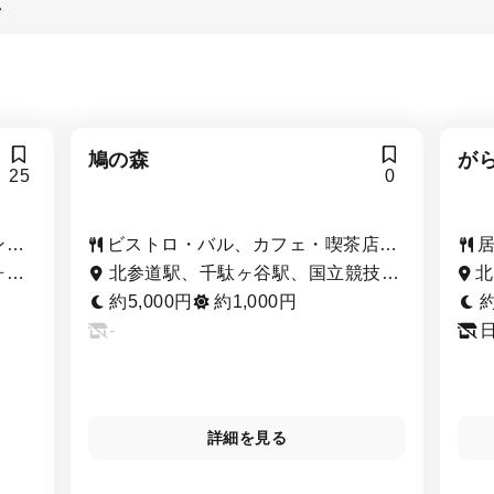
屋
鳩の森
が
25
0
ンチ
ビストロ・バル、カフェ・喫茶店、
居酒屋
（
ヶ谷
北参道駅、千駄ヶ谷駅、国立競技場
北
駅
駅
約5,000円
約1,000円
約
-
詳細を見る