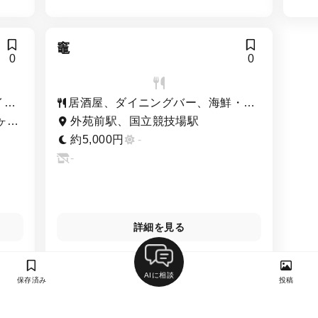
竈
0
0
イ
居酒屋、ダイニングバー、海鮮・シ
ーフード
ヶ谷
外苑前駅、国立競技場駅
約5,000円
-
-
詳細を見る
AIに相談
保存済み
投稿