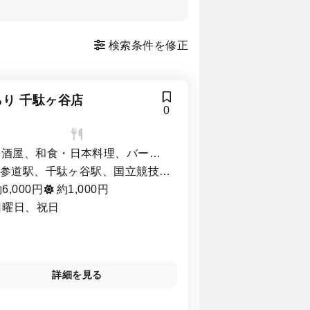
検索条件を修正
らり 千駄ヶ谷店
0
居酒屋、和食・日本料理、バー
BAR）
参道駅、千駄ヶ谷駅、国立競技場
、原宿駅
6,000円
約1,000円
日曜日、祝日
詳細を見る