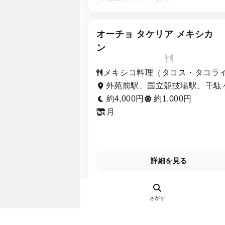
オーチョ タケリア メキシカ
ン
メキシコ料理（タコス・タコラ
ス）、ダイニングバー、居酒屋
外苑前駅、国立競技場駅、千駄
駅
約4,000円
約1,000円
月
詳細を見る
さがす