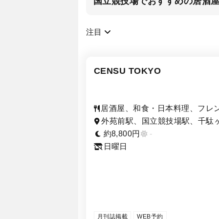
国立競技場でおすすめの居酒
注目
CENSU TOKYO
居酒屋、和食・日本料理、フレ
（フランス料理）
外苑前駅、国立競技場駅、千駄
駅、北参道駅
約8,800円
-
日曜日
月刊誌掲載
WEB予約