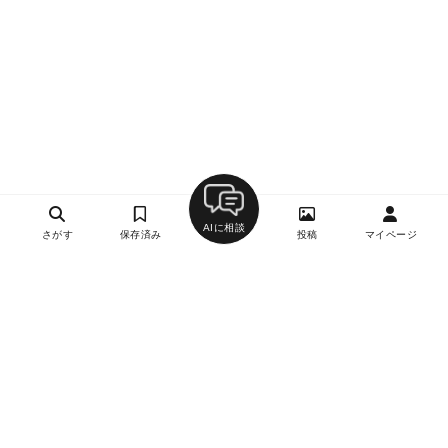
AIに相談
さがす
保存済み
投稿
マイページ