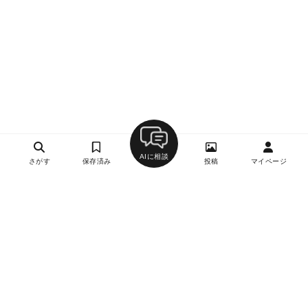
AIに相談
さがす
保存済み
投稿
マイページ