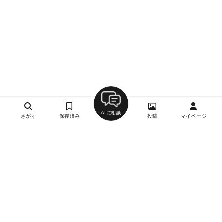
AIに相談
さがす
保存済み
投稿
マイページ