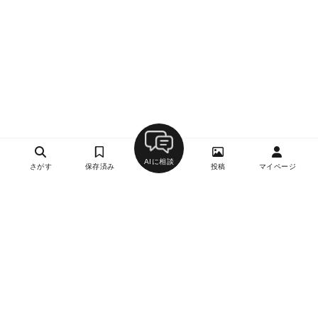
AIに相談
さがす
保存済み
投稿
マイページ